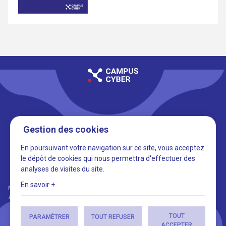
5-7 rue Bellini, 92800 La Défense
Gestion des cookies
FRANCE
En poursuivant votre navigation sur ce site, vous acceptez
le dépôt de cookies qui nous permettra d'effectuer des
analyses de visites du site.
En savoir +
Mentions légales
Politique de confidentialité
-
Tous droits réservés ;
All rights reserved
Designed by
VingtCinq | Fabrique Digitale
TOUT
PARAMÉTRER
TOUT REFUSER
ACCEPTER