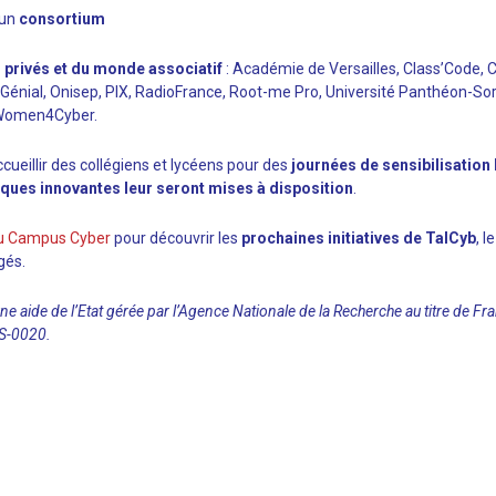
 un
consortium
, privés et du monde associatif
: Académie de Versailles, Class’Code, 
CGénial, Onisep, PIX, RadioFrance, Root-me Pro, Université Panthéon-So
 Women4Cyber.
ueillir des collégiens et lycéens pour des
journées de sensibilisation
ues innovantes leur seront mises à disposition
.
du Campus Cyber
pour découvrir les
prochaines initiatives de TalCyb
, l
gés.
une aide de l’Etat gérée par l’Agence Nationale de la Recherche au titre de F
S-0020.