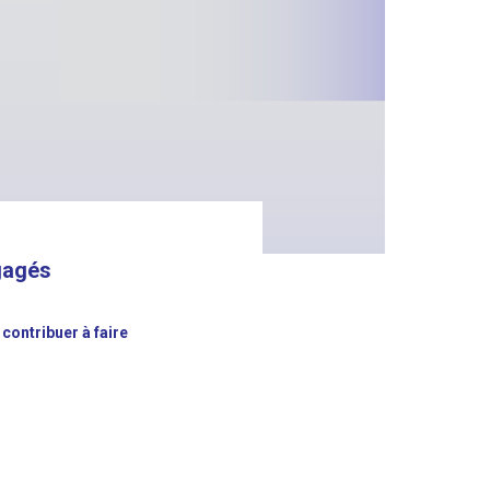
gagés
e
contribuer à faire