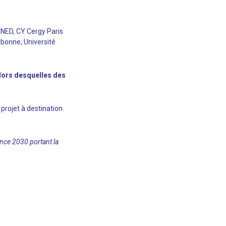
CNED, CY Cergy Paris
rbonne, Université
 lors desquelles des
e projet à destination
rance 2030 portant la